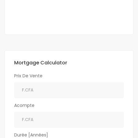
700 000 Mille F.CFA
/ Mois
1 Ch
1 Sb
Mortgage Calculator
Prix De Vente
Acompte
Durée [Années]