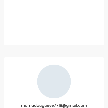
Permi d occuper communale
Ouakam quartier leona
60 000 000 M F.CFA
2
4 Ch
4 Sb
150 m
mamadougueye7718@gmail.com