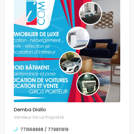
Demba Diallo
Vendeur De La Propriété
771668888 / 779811919