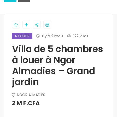
A LOUER
Il y a 2 mois
122 vues
Villa de 5 chambres
à louer à Ngor
Almadies – Grand
jardin
NGOR ALMADIES
2 M F.CFA