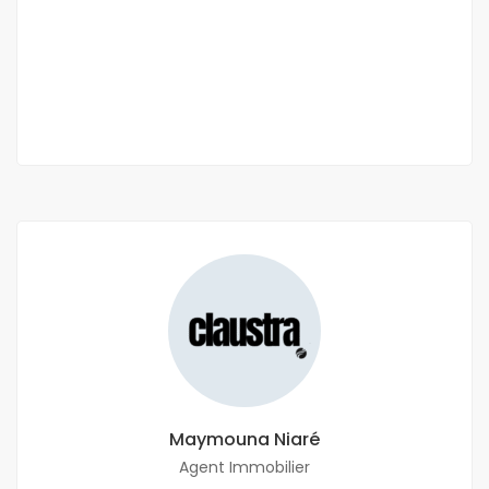
Ngaparou
1 000 000 M F.CFA
/ Mois
4 Ch
4 Sb
Maymouna Niaré
Agent Immobilier