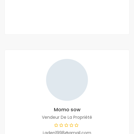
650 000 Mille F.CFA
/ Mois
3 Ch
3 Sb
Momo sow
Vendeur De La Propriété
j.aden1998@gmail.com