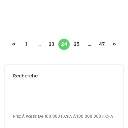
600 000 F.CFA
1
…
23
24
25
…
47
Recherche
Prix:
À Partir De
100 000 F.CFA
À
100 000 000 F.CFA