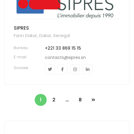
SIPRES
Fann Dakar, Dakar, Senegal
Bureau
+221 33 869 15 15
E-mail
contacts@sipres.sn
Sociale
1
2
…
8