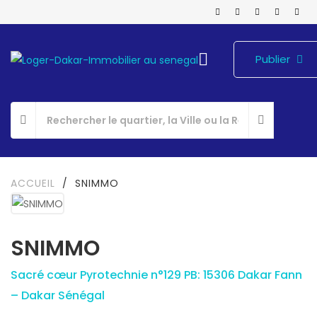
Publier
ACCUEIL
/
SNIMMO
SNIMMO
Sacré cœur Pyrotechnie n°129 PB: 15306 Dakar Fann
– Dakar Sénégal