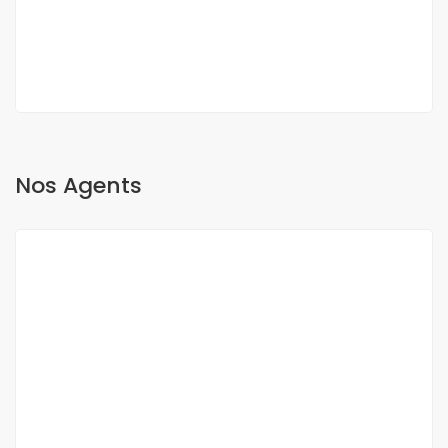
2
3 Ch
3 Sb
200 m
Nos Agents
O Sow