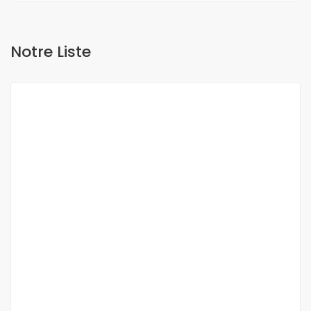
Notre Liste
A VENDRE
NEUF
DUPLEX A VENDRE FANN RESIDENCE
Fann, Dakar, Sénégal
350 000 000 F.CFA