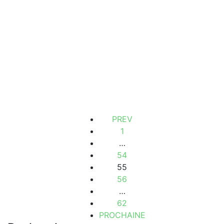
VILLA À VENDRE À DAKAR À YOFF
Yoff, Dakar, Sénégal
2
3 Ch
4 Sb
800 m
1 200 000 000 F.CFA
PREV
1
…
54
55
56
…
62
PROCHAINE