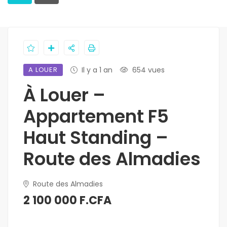
A LOUER
Il y a 1 an
654 vues
À Louer –
Appartement F5
Haut Standing –
Route des Almadies
Route des Almadies
2 100 000 F.CFA