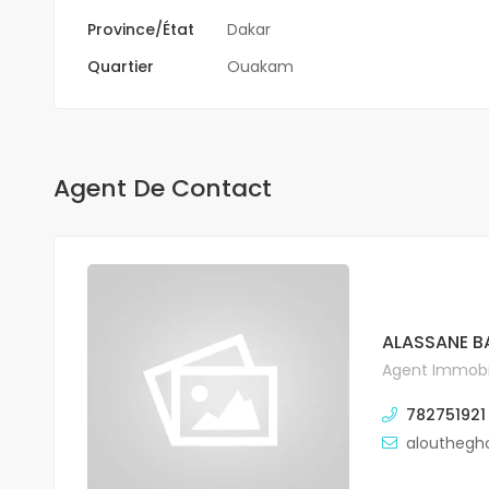
Province/État
Dakar
Quartier
Ouakam
Agent De Contact
ALASSANE B
Agent Immobil
782751921
alouthegh