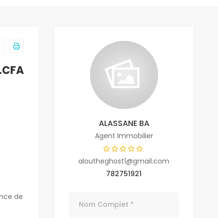
F.CFA
ALASSANE BA
Agent Immobilier
aloutheghost1@gmail.com
782751921
ence de