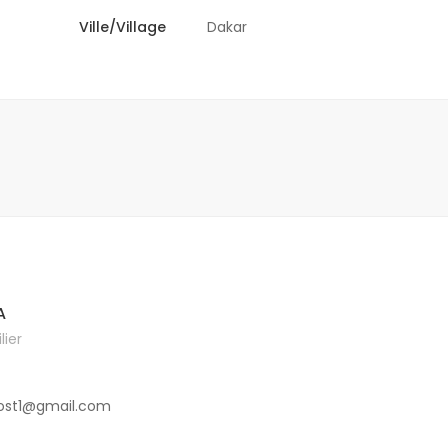
Ville/Village
Dakar
A
ier
ost1@gmail.com