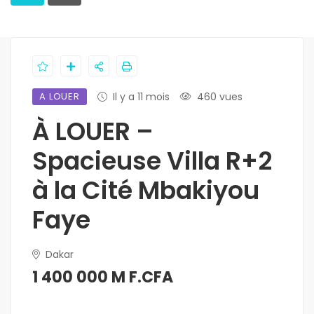
A LOUER
Il y a 11 mois
460 vues
À LOUER –
Spacieuse Villa R+2
à la Cité Mbakiyou
Faye
Dakar
1 400 000 M F.CFA