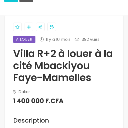
A LOUER
Il y a 10 mois
392 vues
Villa R+2 à louer à la
cité Mbackiyou
Faye-Mamelles
Dakar
1 400 000 F.CFA
Description