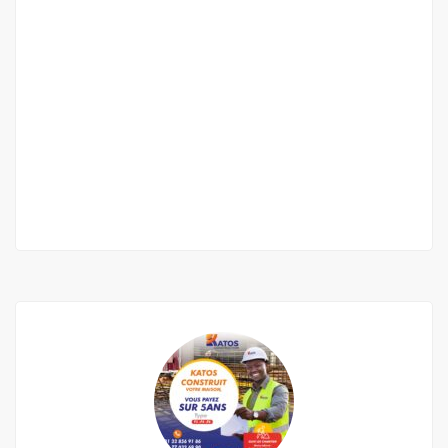
Liberté 6 studio F2 meublé à louer
Liberté 6
35 000 F.CFA
2
1 Ch
1 Sb
0 m