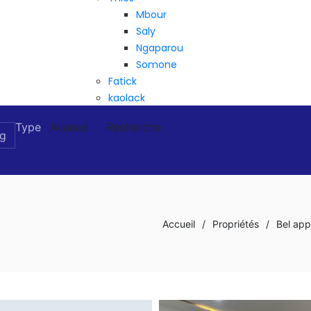
Mbour
Saly
Ngaparou
Somone
Fatick
kaolack
Type
Avancé
Recherche
Accueil
/
Propriétés
/
Bel app