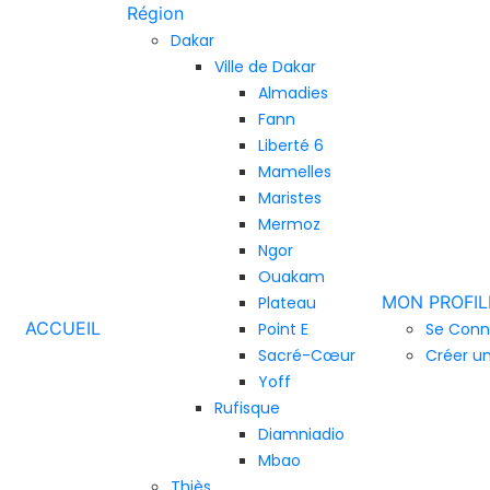
Région
Dakar
Ville de Dakar
Almadies
Fann
Liberté 6
Mamelles
Maristes
Mermoz
Ngor
Ouakam
MON PROFIL
Plateau
ACCUEIL
Point E
Se Conn
Sacré-Cœur
Créer u
Yoff
Rufisque
Diamniadio
Mbao
Thiès