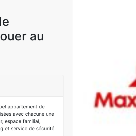
de
louer au
 bel appartement de
isées avec chacune une
r, espace familial,
g et service de sécurité