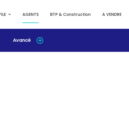
ILE
AGENTS
BTP & Construction
A VENDRE
Avancé
Rencontrez les agents qui
transforment l'immobilier a
Sénégal