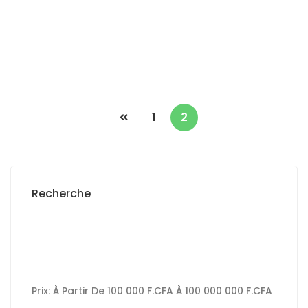
2
6 Ch
200 m
250 000 000 F.CFA
1
2
Recherche
Prix:
À Partir De
100 000 F.CFA
À
100 000 000 F.CFA