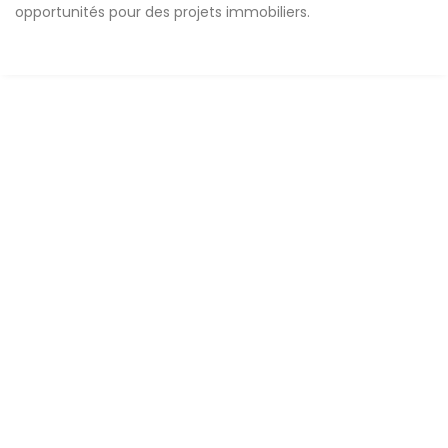
opportunités pour des projets immobiliers.
A VENDRE
Villa R+2 à Vendre à la Cité Mbakyou AUX
MAMELLES
Villa cité mbackyou faye, Dakar, Sénégal
2
9 Ch
9 Sb
200 m