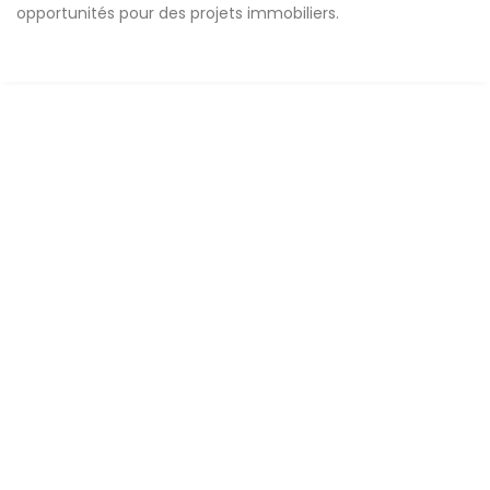
opportunités pour des projets immobiliers.
A VENDRE
Appartement F3 de Prestige avec Vue Mer à
Mermoz – 174 m² | Résidence Haut Standing
en Construction
Mermoz
2 Ch
2 Sb