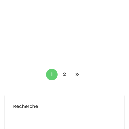
IMMEUBLE R+3 À VENDRE A NORD FOIRE
Nord Foire, Dakar, Sénégal
2
250 m
210 000 000 F.CFA
1
2
Recherche