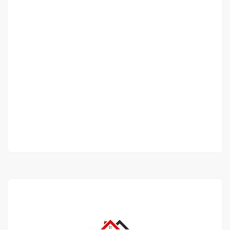
À louer – Magnifique F2 non meublé avec
vue imprenable sur mer à Yoff Océan
Yoff ocean
700 000 Mille F.CFA
/ Mois
1 Ch
1 Sb