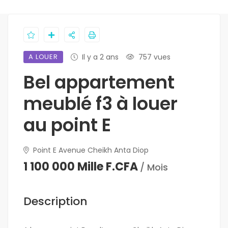
A LOUER
Il y a 2 ans
757 vues
Bel appartement
meublé f3 à louer
au point E
Point E Avenue Cheikh Anta Diop
1 100 000 Mille F.CFA
/ Mois
Description