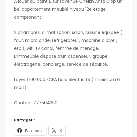
A louer au point E sur l’avenue Cheikh Anta Diop un
bel appartement meublé niveau 12e etage
comprenant
2 chambres, climatisation, salon, cuisine équipée (
four, micro onde, réfrigérateur, machine à laver,
etc.), wifi, tv canal, femme de ménage.
L’immeuble dispose d’un ascenseur, groupe
électrogène, concierge, service de sécurité.
Loyer 1 100 000 FCFA hors électricité ( minimum 6
mois)
Contact 777504350
Partager :
Facebook
X