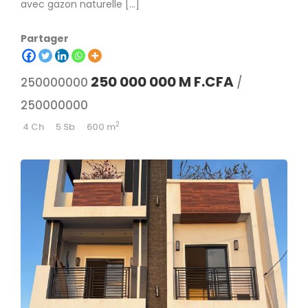
avec gazon naturelle […]
Partager
250 000 000 M F.CFA
250000000
/
250000000
2
4 Ch
5 Sb
600 m