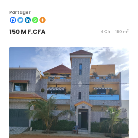
Partager
150 M F.CFA
2
4 Ch
150 m