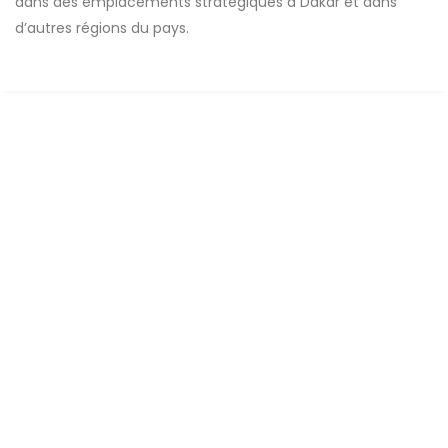
dans des emplacements stratégiques à Dakar et dans
d’autres régions du pays.
A VENDRE
NEUF
Terrains à vendre Dakar Tivaouane Peulh
Dakar senegal
0 Ch