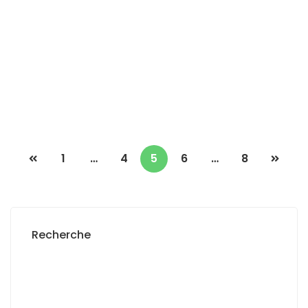
Terrain à vendre au Point E
Point E
2
500 m
15 000 000 F.CFA
1
…
4
5
6
…
8
Recherche