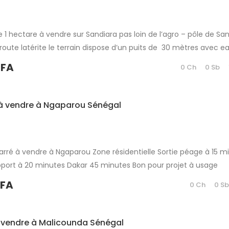
e 1 hectare à vendre sur Sandiara pas loin de l’agro – pôle de Sa
route latérite le terrain dispose d’un puits de 30 mètres avec 
apacité de 800 poulets une trentaine de citronniers clôture galva
CFA
0 Ch
0 Sb
 à vendre à Ngaparou Sénégal
arré à vendre à Ngaparou Zone résidentielle Sortie péage à 15 m
roport à 20 minutes Dakar 45 minutes Bon pour projet à usage
tissement immobilier Partager
CFA
0 Ch
0 S
 vendre à Malicounda Sénégal