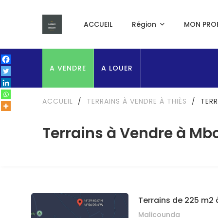
ACCUEIL
Région
MON PROF
A VENDRE
A LOUER
ACCUEIL
/
TERRAINS À VENDRE À THIÈS
/
TERR
Terrains à Vendre à Mb
Terrains de 225 m2 
Malicounda