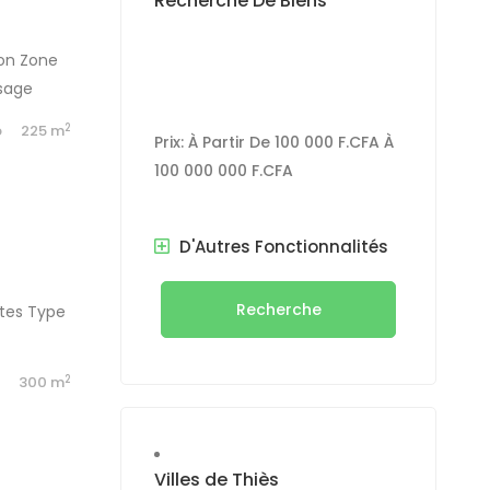
Recherche De Biens
ion Zone
usage
2
b
225 m
Prix:
À Partir De
100 000 F.CFA
À
100 000 000 F.CFA
D'Autres Fonctionnalités
Recherche
tes Type
2
b
300 m
Villes de Thiès