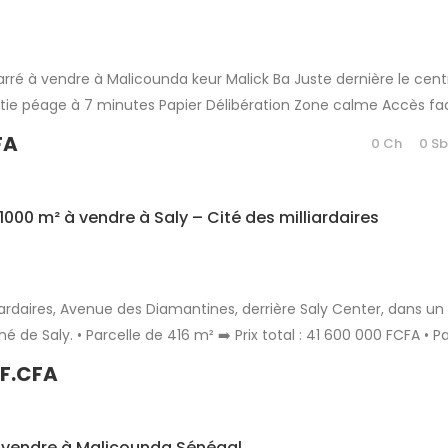
rré à vendre à Malicounda keur Malick Ba Juste dernière le centr
rtie péage à 7 minutes Papier Délibération Zone calme Accès fac
abitation ou d’investissement immobilier Partager
FA
0 Ch
0 S
 1000 m² à vendre à Saly – Cité des milliardaires
lliardaires, Avenue des Diamantines, derrière Saly Center, dans un
hé de Saly. • Parcelle de 416 m² ➡️ Prix total : 41 600 000 FCFA • P
100 000 000 FCFA Idéal pour projet de villa, résidence secondaire o
 F.CFA
 vendre à Malicounda Sénégal