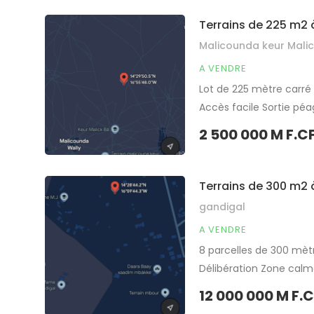
Terrains de 225 m2 
Malicounda keur Malic
A VENDRE
Lot de 225 mètre carré
Accès facile Sortie péa
ou d’investissement im
2 500 000 M F.C
Partager
Terrains de 300 m2 
gandigal
A VENDRE
8 parcelles de 300 mèt
Délibération Zone calm
projet à usage d’habita
12 000 000 M F.