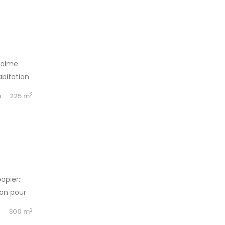
calme
abitation
2
b
225 m
apier:
Bon pour
2
b
300 m