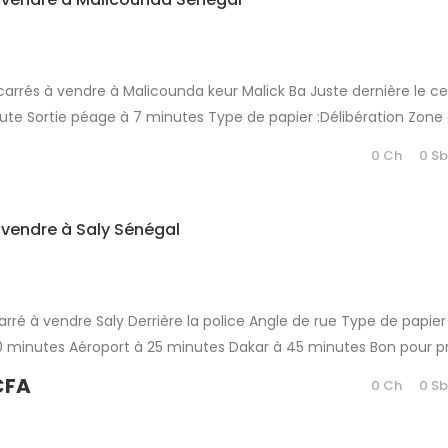
arrés à vendre à Malicounda keur Malick Ba Juste dernière le ce
oute Sortie péage à 7 minutes Type de papier :Délibération Zon
rojet à usage d’habitation ou d’investissement immobilier Parta
0 Ch
0 S
 vendre à Saly Sénégal
rré à vendre Saly Derrière la police Angle de rue Type de papier :
0 minutes Aéroport à 25 minutes Dakar à 45 minutes Bon pour pr
d’investissement immobilier Partager
CFA
0 Ch
0 S