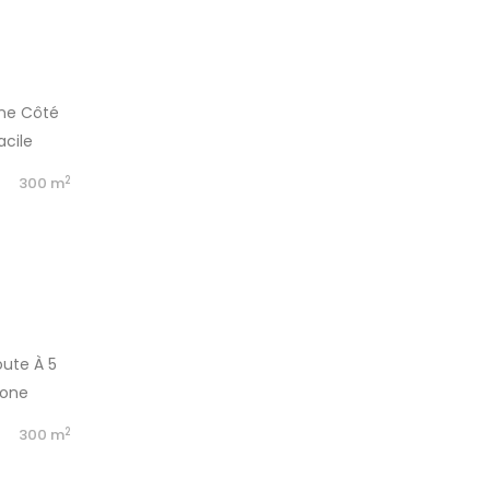
ane Côté
acile
2
h
300 m
oute À 5
Zone
Prix: 4
2
b
300 m