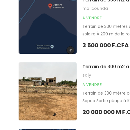
malicounda
A VENDRE
Terrain de 300 mètres c
solaire À 200 m de la r
Accès facile Bon pour p
3 500 000 F.CFA
Partager
Terrain de 300 m2 à
saly
A VENDRE
Terrain de 300 mètre ca
Sapco Sortie péage à 1
usage d’habitation ou 
20 000 000 M F.
Partager