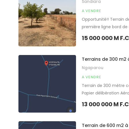
Sandiara
A VENDRE
Opportunité!! Terrain d
première ligne bord de 
1 poulailler avec une c
15 000 000 M F.
sol À 1h 30 de […]
Partager
Terrains de 300 m2
Ngaparou
A VENDRE
Terrain de 300 mètre c
Papier délibération Aé
d’habitation ou d’inves
13 000 000 M F.
Partager
Terrain de 600 m2 à