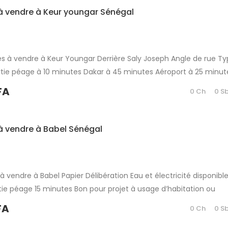
à vendre à Keur youngar Sénégal
és à vendre à Keur Youngar Derrière Saly Joseph Angle de rue T
ortie péage à 10 minutes Dakar à 45 minutes Aéroport à 25 minut
abitation ou d’investissement immobilier Partager
FA
0 Ch
0 S
à vendre à Babel Sénégal
à vendre à Babel Papier Délibération Eau et électricité disponibl
tie péage 15 minutes Bon pour projet à usage d’habitation ou
ilier Partager
FA
0 Ch
0 S