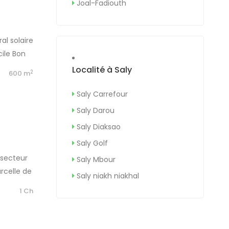
Joal-Fadiouth
al solaire
ile Bon
Localité à Saly
2
b
600 m
Saly Carrefour
Saly Darou
Saly Diaksao
Saly Golf
 secteur
Saly Mbour
arcelle de
Saly niakh niakhal
u
1 Ch