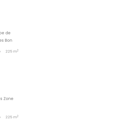
ype de
es Bon
2
b
225 m
es Zone
2
b
225 m