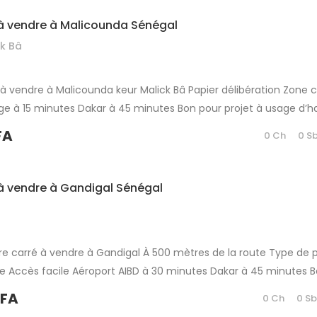
à vendre à Malicounda Sénégal
k Bâ
 à vendre à Malicounda keur Malick Bâ Papier délibération Zone 
ge à 15 minutes Dakar à 45 minutes Bon pour projet à usage d’h
mobilier Partager
FA
0 Ch
0 S
à vendre à Gandigal Sénégal
re carré à vendre à Gandigal À 500 mètres de la route Type de p
e Accès facile Aéroport AIBD à 30 minutes Dakar à 45 minutes 
tion ou d’investissement immobilier Partager
CFA
0 Ch
0 S