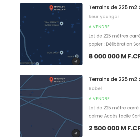
Partager
Terrains de 225 m2 
keur youngar
A VENDRE
Lot de 225 mètres carr
papier : Délibération S
pour projet à usage d’h
8 000 000 M F.C
Partager
Terrains de 225 m2 
Babel
A VENDRE
Lot de 225 mètre carré 
calme Accès facile Sor
d’investissement immob
2 500 000 M F.C
Partager