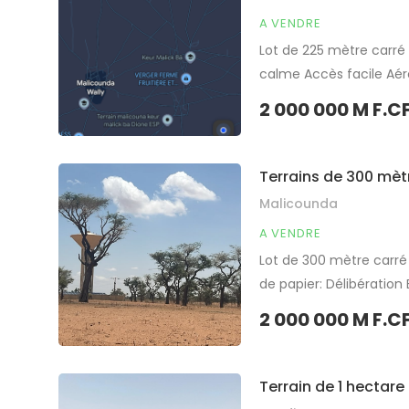
A VENDRE
Lot de 225 mètre carré
calme Accès facile Aér
d’habitation ou d’inves
2 000 000 M F.C
Partager
Terrains de 300 mèt
Malicounda
A VENDRE
Lot de 300 mètre carré
de papier: Délibération
d’habitation ou d’inves
2 000 000 M F.C
Partager
Terrain de 1 hectar