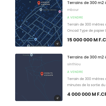
Terrains de 300 m2 
mbour
A VENDRE
Terrain de 300 mètres 
Oncad Type de papier Dé
Aéroport AIBD à 30 min
15 000 000 M F.
Partager
Terrains de 300 m2 
sinthiou
A VENDRE
Terrain de 300 mètres 
minutes de la sortie du
calme Accès facile Bon 
4 000 000 M F.C
millions soit 6.107 euro