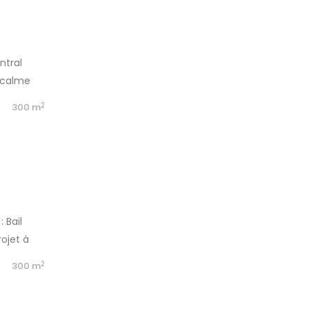
ntral
e calme
ger
2
b
300 m
 Bail
ojet à
2
b
300 m