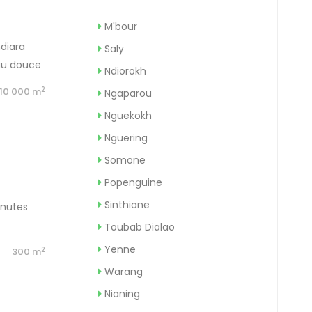
M'bour
ndiara
Saly
eau douce
Ndiorokh
 très bon
2
10 000 m
Ngaparou
Nguekokh
Nguering
Somone
Popenguine
Sinthiane
inutes
Toubab Dialao
Yenne
2
b
300 m
Warang
Nianing