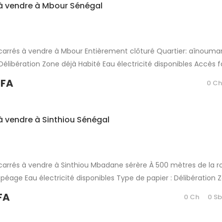
à vendre à Mbour Sénégal
carrés à vendre à Mbour Entièrement clôturé Quartier: aînoum
libération Zone déjà Habité Eau électricité disponibles Accès f
utes Dakar à 45 minutes Partager
CFA
0 C
à vendre à Sinthiou Sénégal
carrés à vendre à Sinthiou Mbadane sérère À 500 mètres de la r
 péage Eau électricité disponibles Type de papier : Délibération 
pour projet à usage d’habitation ou d’investissement immobilier 
FA
0 Ch
0 S
 Partager