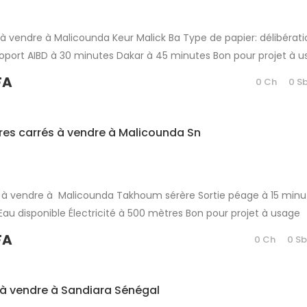
 à vendre à Malicounda Keur Malick Ba Type de papier: délibérat
oport AIBD à 30 minutes Dakar à 45 minutes Bon pour projet à 
tissement immobilier Partager
FA
0 Ch
0 S
res carrés à vendre à Malicounda Sn
 à vendre à Malicounda Takhoum sérère Sortie péage à 15 minu
 Eau disponible Électricité à 500 mètres Bon pour projet à usage
tissement immobilier Partager
FA
0 Ch
0 S
e à vendre à Sandiara Sénégal