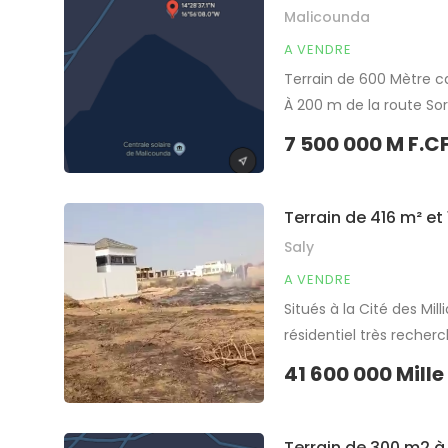
Malicounda
A VENDRE
Terrain de 600 Mètre ca
À 200 m de la route So
pour projet à usage d’h
7 500 000 M F.C
Partager
Terrain de 416 m² et
Saly
A VENDRE
Situés à la Cité des Mi
résidentiel très recherc
1000 m² ➡️ Prix total : 
41 600 000 Mille
investissement […]
Partager
Terrain de 300 m2 à