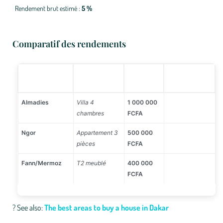
Rendement brut estimé :
5 %
Comparatif des rendements
LOYER
RENDEMENT
NEIGHBORHOOD
TYPE DE BIEN
MOYEN
ESTIMÉ
Almadies
Villa 4
1 000 000
7-8 %
chambres
FCFA
Ngor
Appartement 3
500 000
5-6 %
pièces
FCFA
Fann/Mermoz
T2 meublé
400 000
5 %
FCFA
?
See also:
The best areas to buy a house in Dakar