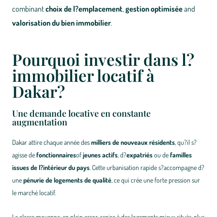
combinant
choix de l?emplacement
,
gestion optimisée
and
valorisation du bien immobilier
.
Pourquoi investir dans l?
immobilier locatif à
Dakar?
Une demande locative en constante
augmentation
Dakar attire chaque année des
milliers de nouveaux résidents
, qu?il s?
agisse de
fonctionnaires
of
jeunes actifs
, d?
expatriés
ou de
familles
issues de l?intérieur du pays
. Cette urbanisation rapide s?accompagne d?
une
pénurie de logements de qualité
, ce qui crée une forte pression sur
le marché locatif.
La classe moyenne, en plein essor, aspire à des logements mieux situés, plus