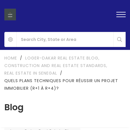
HOME
/
LOGER-DAKAR REAL ESTATE BLOG
,
CONSTRUCTION AND REAL ESTATE STANDARDS
,
REAL ESTATE IN SENEGAL
/
QUELS PLANS TECHNIQUES POUR RÉUSSIR UN PROJET
IMMOBILIER (R+1 À R+4)?
Blog