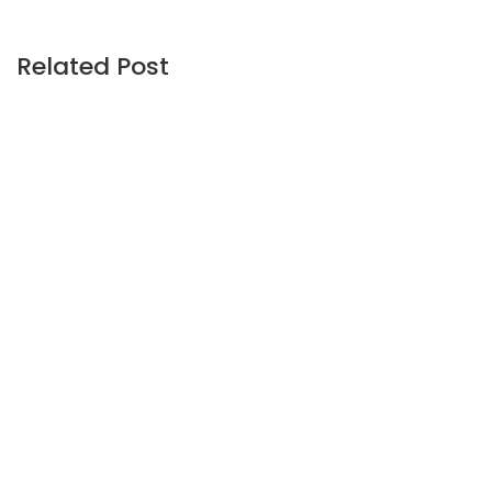
Related Post
CONSTRUCTION AND REAL ESTATE STANDARDS
1,536
views
Les 3 erreurs qui font échouer votre projet de