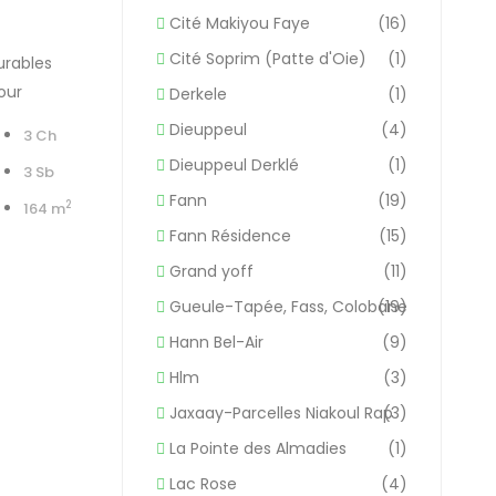
Cité Makiyou Faye
(16)
Cité Soprim (Patte d'Oie)
(1)
urables
our
Derkele
(1)
Dieuppeul
(4)
3 Ch
Dieuppeul Derklé
(1)
3 Sb
Fann
(19)
2
164 m
Fann Résidence
(15)
Grand yoff
(11)
Gueule-Tapée, Fass, Colobane
(19)
Hann Bel-Air
(9)
Hlm
(3)
Jaxaay-Parcelles Niakoul Rap
(3)
La Pointe des Almadies
(1)
Lac Rose
(4)