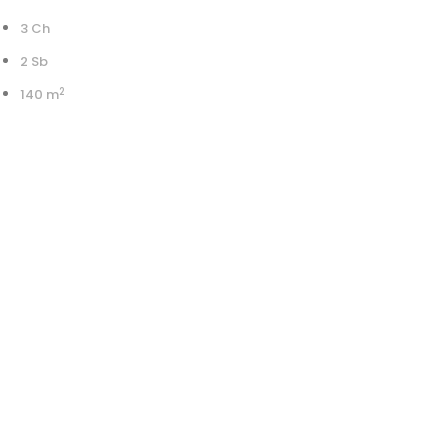
3 Ch
2 Sb
2
140 m