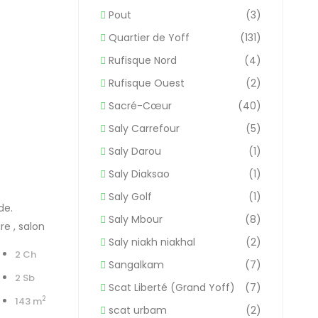
Pout
(3)
Quartier de Yoff
(131)
Rufisque Nord
(4)
Rufisque Ouest
(2)
Sacré-Cœur
(40)
Saly Carrefour
(5)
Saly Darou
(1)
Saly Diaksao
(1)
Saly Golf
(1)
de.
Saly Mbour
(8)
e , salon
Saly niakh niakhal
(2)
2 Ch
Sangalkam
(7)
2 Sb
Scat Liberté (Grand Yoff)
(7)
2
143 m
scat urbam
(2)