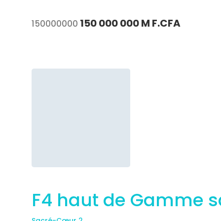
Partager
150 000 000 M F.CFA
150000000
F4 haut de Gamme s
Sacré-Cœur 2