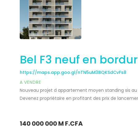
Bel F3 neuf en bordur
https://maps.app.goo.gl/nTN5uM3BQKSdCvFs8
A VENDRE
Nouveau projet d appartement moyen standing sis au n
Devenez propriétaire en profitant des prix de lanceme
, espace familial, cuisine, toilette visiteurs et balcon. 
Partager
140 000 000 M F.CFA