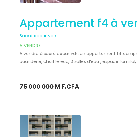
Appartement f4 à ve
Sacré coeur vdn
A VENDRE
A vendre à sacré coeur vdn un appartement f4 compren
buanderie, chaiffe eau, 3 salles d’eau , espace familial
Contact 777504350 Partager
Partager
75 000 000 M F.CFA