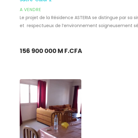
A VENDRE
Le projet de la Résidence ASTERIA se distingue par sa
et respectueux de l’environnement soigneusement séle
savourer un art de vivre d’exception au cœur de la cap
Partager
156 900 000 M F.CFA