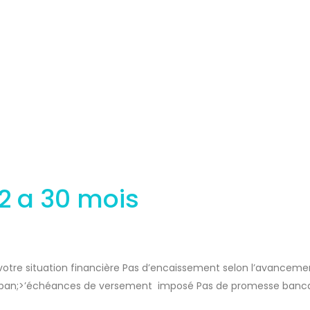
2 a 30 mois
otre situation financière Pas d’encaissement selon l’avanceme
span;>’échéances de versement imposé Pas de promesse banca
NOS 19 PROJETS IMMOBILIERS 4 _ projets immobiliers au sacré coe