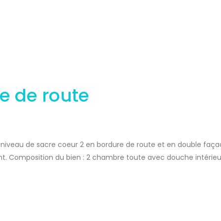
e de route
iveau de sacre coeur 2 en bordure de route et en double faça
nt. Composition du bien : 2 chambre toute avec douche intérieur
Commodités : salle d sport , […]