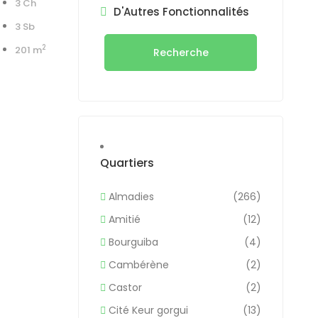
3 Ch
D'Autres Fonctionnalités
3 Sb
2
201 m
Recherche
Quartiers
Almadies
(266)
Amitié
(12)
Bourguiba
(4)
Cambérène
(2)
Castor
(2)
Cité Keur gorgui
(13)