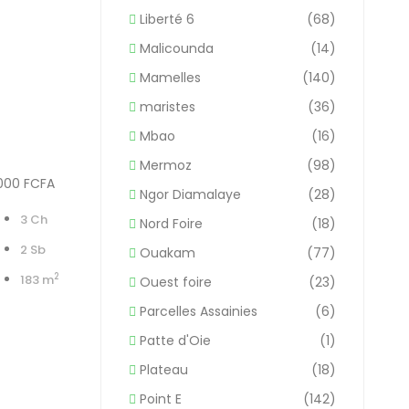
Liberté 6
(68)
Malicounda
(14)
Mamelles
(140)
maristes
(36)
Mbao
(16)
Mermoz
(98)
 000 FCFA
Ngor Diamalaye
(28)
3 Ch
Nord Foire
(18)
2 Sb
Ouakam
(77)
2
183 m
Ouest foire
(23)
Parcelles Assainies
(6)
Patte d'Oie
(1)
Plateau
(18)
Point E
(142)