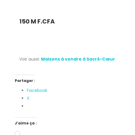
buanderie. De 140m2 au 1ere étage L’immeuble le est 
Partager
150 M F.CFA
Voir aussi:
Maisons à vendre à Sacré-Cœur
Partager :
Facebook
X
J’aime ça :