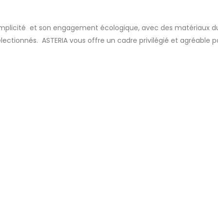
 simplicité et son engagement écologique, avec des matériaux d
ctionnés. ASTERIA vous offre un cadre privilégié et agréable p
itale, à Sacré-Cœur. Composition : Hall d entrée ; toilettes […]