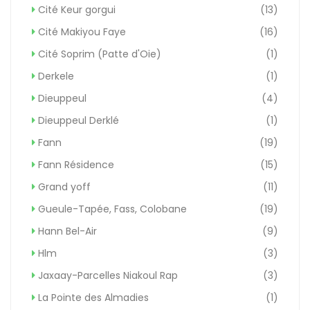
Cité Keur gorgui
(13)
Cité Makiyou Faye
(16)
Cité Soprim (Patte d'Oie)
(1)
Derkele
(1)
Dieuppeul
(4)
Dieuppeul Derklé
(1)
Fann
(19)
Fann Résidence
(15)
Grand yoff
(11)
Gueule-Tapée, Fass, Colobane
(19)
Hann Bel-Air
(9)
Hlm
(3)
Jaxaay-Parcelles Niakoul Rap
(3)
La Pointe des Almadies
(1)