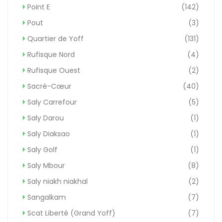
Point E
(142)
Pout
(3)
Quartier de Yoff
(131)
Rufisque Nord
(4)
Rufisque Ouest
(2)
Sacré-Cœur
(40)
Saly Carrefour
(5)
Saly Darou
(1)
Saly Diaksao
(1)
Saly Golf
(1)
Saly Mbour
(8)
Saly niakh niakhal
(2)
Sangalkam
(7)
Scat Liberté (Grand Yoff)
(7)