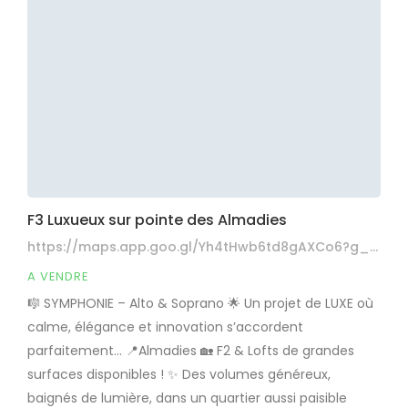
F3 Luxueux sur pointe des Almadies
https://maps.app.goo.gl/Yh4tHwb6td8gAXCo6?g_st=iw
A VENDRE
🎼 SYMPHONIE – Alto & Soprano 🌟 Un projet de LUXE où
calme, élégance et innovation s’accordent
parfaitement… 📍Almadies 🏡 F2 & Lofts de grandes
surfaces disponibles ! ✨ Des volumes généreux,
baignés de lumière, dans un quartier aussi paisible