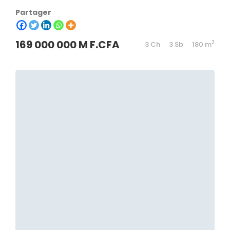
Partager
169 000 000 M F.CFA
2
3 Ch
3 Sb
180 m