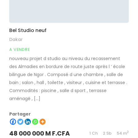
Bel Studio neuf
Dakar
A VENDRE
nouveau projet d studio au niveau du recassement
des Almadies en bordure de route juste après l ‘ école
bilingue de Ngor . Composé d une chambre , salle de
bain ; salon , hall , toilette , visiteur , cuisine et terrasse .
Commodités : piscine , salle d sport , terrasse
aménagé , […]
Partager
48 000 000 M F.CFA
2
1 Ch
2 Sb
54 m