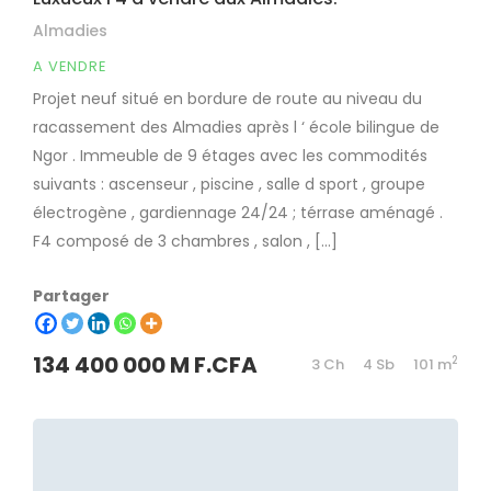
Almadies
A VENDRE
Projet neuf situé en bordure de route au niveau du
racassement des Almadies après l ‘ école bilingue de
Ngor . Immeuble de 9 étages avec les commodités
suivants : ascenseur , piscine , salle d sport , groupe
électrogène , gardiennage 24/24 ; térrase aménagé .
F4 composé de 3 chambres , salon , […]
Partager
134 400 000 M F.CFA
2
3 Ch
4 Sb
101 m