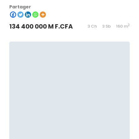
Partager
134 400 000 M F.CFA
2
3 Ch
3 Sb
160 m