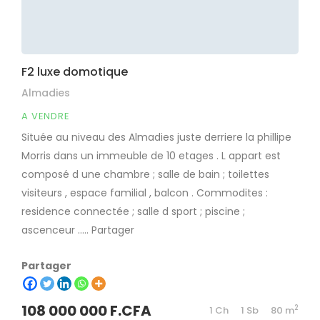
F2 luxe domotique
Almadies
A VENDRE
Située au niveau des Almadies juste derriere la phillipe
Morris dans un immeuble de 10 etages . L appart est
composé d une chambre ; salle de bain ; toilettes
visiteurs , espace familial , balcon . Commodites :
residence connectée ; salle d sport ; piscine ;
ascenceur ….. Partager
Partager
108 000 000 F.CFA
2
1 Ch
1 Sb
80 m