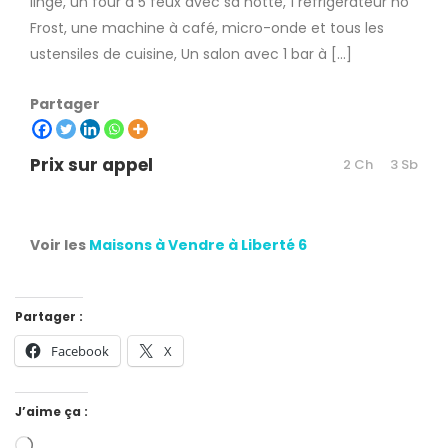
linge, un four à 5 feux avec sa hotte, 1 réfrigérateur no
Frost, une machine à café, micro-onde et tous les
ustensiles de cuisine, Un salon avec 1 bar à […]
Partager
Prix sur appel
2 Ch
3 Sb
Voir les
Maisons à Vendre à Liberté 6
Partager :
Facebook
X
J’aime ça :