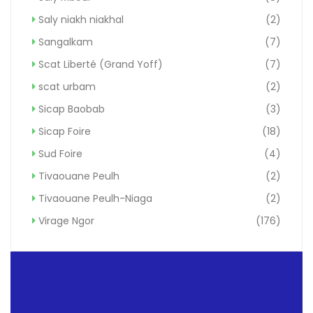
Saly niakh niakhal
(2)
Sangalkam
(7)
Scat Liberté (Grand Yoff)
(7)
scat urbam
(2)
Sicap Baobab
(3)
Sicap Foire
(18)
Sud Foire
(4)
Tivaouane Peulh
(2)
Tivaouane Peulh-Niaga
(2)
Virage Ngor
(176)