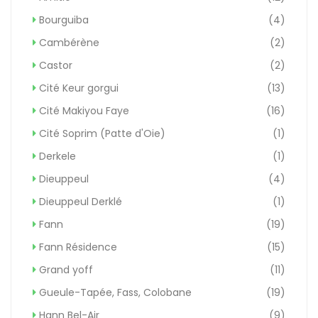
Bourguiba
(4)
Cambérène
(2)
Castor
(2)
Cité Keur gorgui
(13)
Cité Makiyou Faye
(16)
Cité Soprim (Patte d'Oie)
(1)
Derkele
(1)
Dieuppeul
(4)
Dieuppeul Derklé
(1)
Fann
(19)
Fann Résidence
(15)
Grand yoff
(11)
Gueule-Tapée, Fass, Colobane
(19)
Hann Bel-Air
(9)