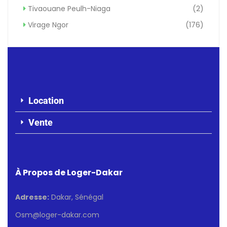
Tivaouane Peulh-Niaga
(2)
Virage Ngor
(176)
Location
Vente
À Propos de Loger-Dakar
Adresse:
Dakar, Sénégal
Osm@loger-dakar.com