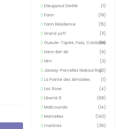
Dieuppeul Derklé
(1)
Fann
(19)
Fann Résidence
(15)
Grand yoff
(11)
Gueule-Tapée, Fass, Colobane
(19)
Hann Bel-Air
(9)
Hlm
(3)
Jaxaay-Parcelles Niakoul Rap
(3)
La Pointe des Almadies
(1)
Lac Rose
(4)
Liberté 6
(68)
Malicounda
(14)
Mamelles
(140)
maristes
(36)