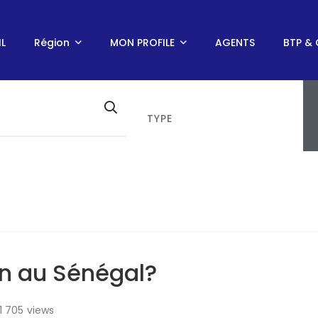
L
Région
MON PROFILE
AGENTS
BTP & 
TYPE
/
QUI PEUT VENDRE UN TERRAIN AU SÉNÉGAL?
in au Sénégal?
1 705
views