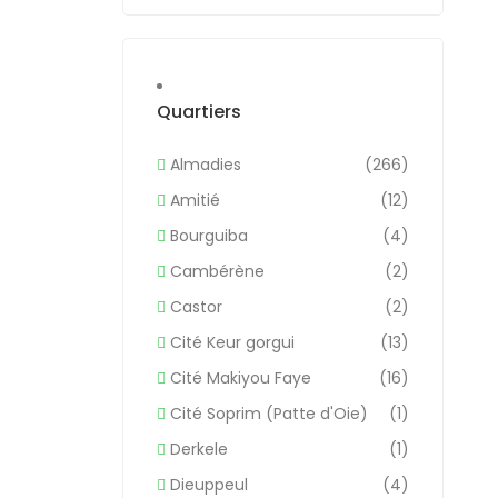
Quartiers
Almadies
(266)
Amitié
(12)
Bourguiba
(4)
Cambérène
(2)
Castor
(2)
Cité Keur gorgui
(13)
Cité Makiyou Faye
(16)
Cité Soprim (Patte d'Oie)
(1)
Derkele
(1)
Dieuppeul
(4)