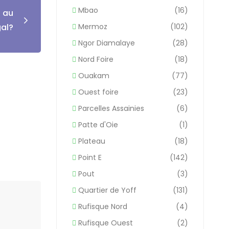
Mbao
(16)
n au
Mermoz
(102)
al?
Ngor Diamalaye
(28)
Nord Foire
(18)
Ouakam
(77)
Ouest foire
(23)
Parcelles Assainies
(6)
Patte d'Oie
(1)
Plateau
(18)
Point E
(142)
Pout
(3)
Quartier de Yoff
(131)
Rufisque Nord
(4)
Rufisque Ouest
(2)