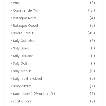
Pout
(3)
Quartier de Yoff
(131)
Rufisque Nord
(4)
Rufisque Ouest
(2)
Sacré-Cœur
(40)
Saly Carrefour
(5)
Saly Darou
(1)
Saly Diaksao
(1)
Saly Golf
(1)
Saly Mbour
(8)
Saly niakh niakhal
(2)
Sangalkam
(7)
Scat Liberté (Grand Yoff)
(7)
scat urbam
(2)