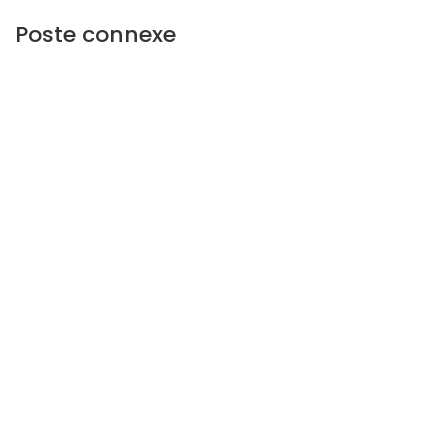
Poste connexe
BLOG IMMOBILIER DE LOGER-DAKAR
1 687
views
Quels plans techniques pour réussir un projet
immobilier (R+1 à R+4)?